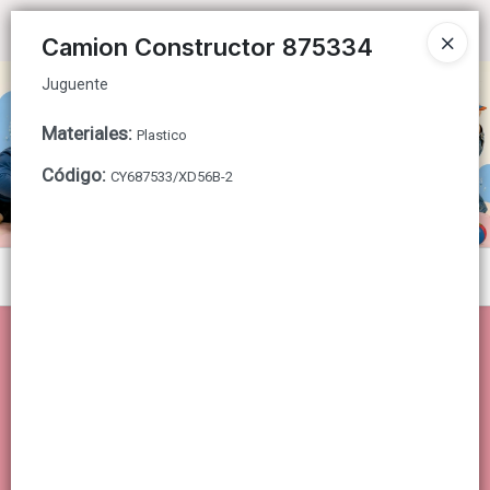
Juguente
Ingresar a la Tienda
Camion Constructor 875334
Juguente
CÓMO COMPRAR
Materiales
:
Plastico
QUIÉNES SOMOS
Código
:
CY687533/XD56B-2
CONTACTO
Menú
Juguente
Lista vacía