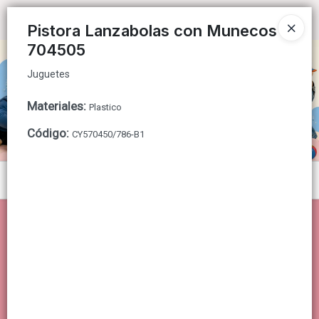
Juguetes
Ingresar a la Tienda
Pistora Lanzabolas con Munecos
704505
CÓMO COMPRAR
Juguetes
QUIÉNES SOMOS
Materiales
:
Plastico
CONTACTO
Código
:
CY570450/786-B1
Menú
Juguetes
Lista vacía