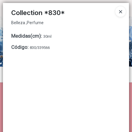
Belleza ,Perfume
Ingresar a la Tienda
Collection *830*
Belleza ,Perfume
CÓMO COMPRAR
Medidas(cm)
:
30ml
QUIÉNES SOMOS
Código
:
830/339566
CONTACTO
Menú
Belleza ,Perfume
Lista vacía