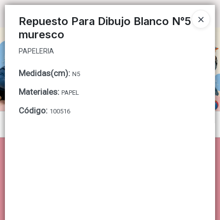
PAPELERIA
Ingresar a la Tienda
Repuesto Para Dibujo Blanco N°5
muresco
CÓMO COMPRAR
PAPELERIA
QUIÉNES SOMOS
Medidas(cm)
:
N5
CONTACTO
Materiales
:
PAPEL
Código
:
100516
Menú
PAPELERIA
Lista vacía