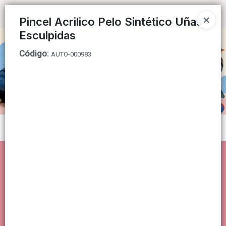
Ingresar a la Tienda
Pincel Acrilico Pelo Sintético Uñas
Esculpidas
CÓMO COMPRAR
Código
:
AUTO-000983
QUIÉNES SOMOS
CONTACTO
Menú
Lista vacía