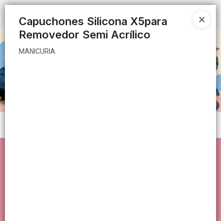
MANICURIA
Ingresar a la Tienda
Capuchones Silicona X5para
Removedor Semi Acrílico
CÓMO COMPRAR
MANICURIA
QUIÉNES SOMOS
CONTACTO
Menú
MANICURIA
Lista vacía