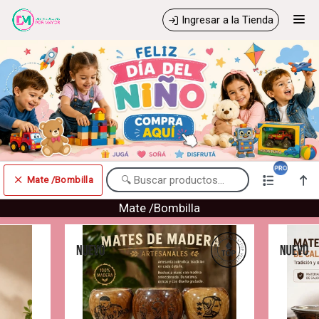
Comprá online productos de Mate /Bombilla en Distribuidora Por
Ingresar a la Tienda
Mayor
CÓMO COMPRAR
QUIÉNES SOMOS
CONTACTO
Mate /Bombilla
Comprá online productos de Mate /Bombilla en Distribuidora Por Mayor
Mate /Bombilla