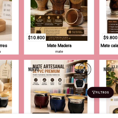
$10.800
$9.800
rres
Mate Madera
a
mate
FILTROS